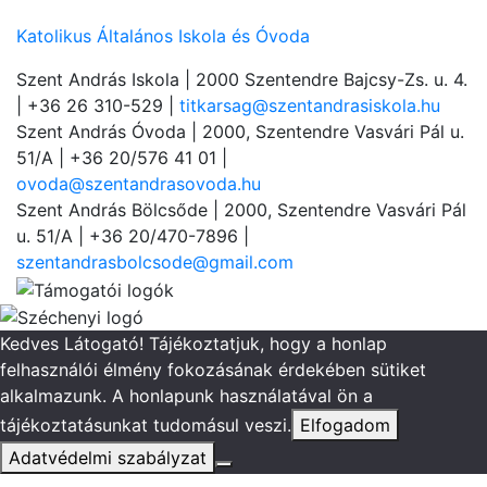
Katolikus Általános Iskola és Óvoda
Szent András Iskola
| 2000 Szentendre Bajcsy-Zs. u. 4.
| +36 26 310-529 |
titkarsag@szentandrasiskola.hu
Szent András Óvoda
| 2000, Szentendre Vasvári Pál u.
51/A | +36 20/576 41 01 |
ovoda@szentandrasovoda.hu
Szent András Bölcsőde
| 2000, Szentendre Vasvári Pál
u. 51/A | +36 20/470-7896 |
szentandrasbolcsode@gmail.com
Kedves Látogató! Tájékoztatjuk, hogy a honlap
felhasználói élmény fokozásának érdekében sütiket
alkalmazunk. A honlapunk használatával ön a
tájékoztatásunkat tudomásul veszi.
Elfogadom
Adatvédelmi szabályzat