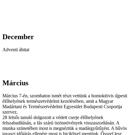
December
Adventi áhitat
Március
Március 7-én, szombaton ismét részt vettünk a homoktövis újpesti
élőhelyének természetvédelmi kezelésében, amit a Magyar
Madártani és Természetvédelmi Egyesület Budapesti Csoportja
szervez.
28 felsős tanuló dolgozott a védett cserje élőhelyének
felszabadításán, a fás szárú özönnövények visszaszorításán. A
munka szünetében most is megnéztük a madárgyűrűzést. A hűvös
tavaszi időjárás ellenére most is biciklivel mentünk. Ősszel lesz