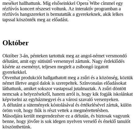
meséket hallhattunk. Míg elsőseinkkel Opera Wibe címmel egy
rézfúvós koncert részesei voltunk. Az interaktív programban a
rézfúvós hangszereket is bemutatták a gyerekeknek, akik lelkes
tapssal köszönték meg az előadást.
Október
Október 3-án, pénteken tartottuk meg az angol-német versmondó
délutánt, amit egy sütisütő versennyel zártunk. Nagy érdeklődés
kísérte az eseményt, teljesen megtelt a zsibongó izgatott
gyerekekkel.
Ötvenhat produkciót hallgathatott meg a zsűri és a közönség, köztük
német illetve angol dalok is szerepeltek. Színvonalas előadásokat
láthattunk, amiket sokszor vastapssal jutalmaztak. A zsűri döntött
nemcsak a helyezésekről, hanem arról is, hogy kik fogják iskolánkat
képviselni az egyházmegyei és a városi szavaló versenyeken.
A délutánt a sütemények kóstolásával és értékelésével zártuk, külön
öröm volt, hogy fiúk is részt vettek a megmérettetésben.
Másodjára került megrendezésre ez a délután, és biztosak vagyunk
benne, hogy jövőre is sok idegen nyelven verselő és éneklő tanulót
köszönthetünk.