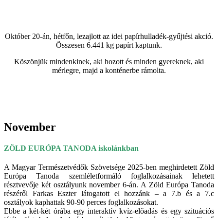
Október 20-án, hétfőn, lezajlott az idei papírhulladék-gyűjtési akció.
Összesen 6.441 kg papírt kaptunk.
Köszönjük mindenkinek, aki hozott és minden gyereknek, aki
mérlegre, majd a konténerbe rámolta.
November
ZÖLD EURÓPA TANODA iskolánkban
A Magyar Természetvédők Szövetsége 2025-ben meghirdetett Zöld
Európa Tanoda szemléletformáló foglalkozásainak lehetett
résztvevője két osztályunk november 6-án. A Zöld Európa Tanoda
részéről Farkas Eszter látogatott el hozzánk – a 7.b és a 7.c
osztályok kaphattak 90-90 perces foglalkozásokat.
Ebbe a két-két órába egy interaktív kvíz-előadás és egy szituációs