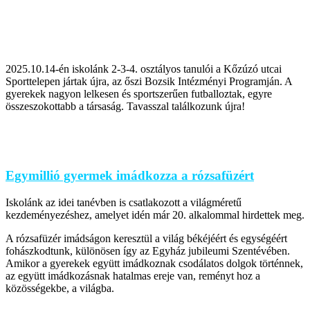
2025.10.14-én iskolánk 2-3-4. osztályos tanulói a Kőzúzó utcai
Sporttelepen jártak újra, az őszi Bozsik Intézményi Programján. A
gyerekek nagyon lelkesen és sportszerűen futballoztak, egyre
összeszokottabb a társaság. Tavasszal találkozunk újra!
Egymillió gyermek imádkozza a rózsafüzért
Iskolánk az idei tanévben is csatlakozott a világméretű
kezdeményezéshez, amelyet idén már 20. alkalommal hirdettek meg.
A rózsafüzér imádságon keresztül a világ békéjéért és egységéért
fohászkodtunk, különösen így az Egyház jubileumi Szentévében.
Amikor a gyerekek együtt imádkoznak csodálatos dolgok történnek,
az együtt imádkozásnak hatalmas ereje van, reményt hoz a
közösségekbe, a világba.