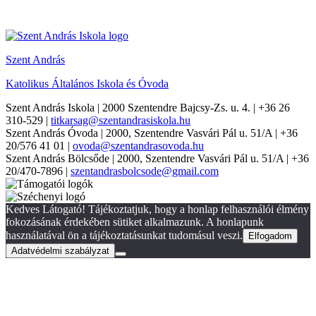
Szent András
Katolikus Általános Iskola és Óvoda
Szent András Iskola
| 2000 Szentendre Bajcsy-Zs. u. 4. | +36 26
310-529 |
titkarsag@szentandrasiskola.hu
Szent András Óvoda
| 2000, Szentendre Vasvári Pál u. 51/A | +36
20/576 41 01 |
ovoda@szentandrasovoda.hu
Szent András Bölcsőde
| 2000, Szentendre Vasvári Pál u. 51/A | +36
20/470-7896 |
szentandrasbolcsode@gmail.com
Kedves Látogató! Tájékoztatjuk, hogy a honlap felhasználói élmény
fokozásának érdekében sütiket alkalmazunk. A honlapunk
használatával ön a tájékoztatásunkat tudomásul veszi.
Elfogadom
Adatvédelmi szabályzat