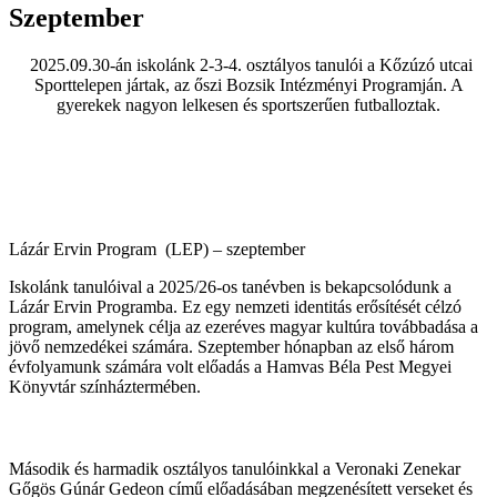
Szeptember
2025.09.30-án iskolánk 2-3-4. osztályos tanulói a Kőzúzó utcai
Sporttelepen jártak, az őszi Bozsik Intézményi Programján. A
gyerekek nagyon lelkesen és sportszerűen futballoztak.
Lázár Ervin Program (LEP) – szeptember
Iskolánk tanulóival a 2025/26-os tanévben is bekapcsolódunk a
Lázár Ervin Programba. Ez egy nemzeti identitás erősítését célzó
program, amelynek célja az ezeréves magyar kultúra továbbadása a
jövő nemzedékei számára. Szeptember hónapban az első három
évfolyamunk számára volt előadás a Hamvas Béla Pest Megyei
Könyvtár színháztermében.
Második és harmadik osztályos tanulóinkkal a Veronaki Zenekar
Gőgös Gúnár Gedeon című előadásában megzenésített verseket és