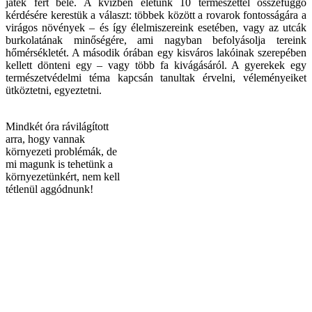
játék fért bele. A kvízben életünk 10 természettel összefüggő
kérdésére kerestük a választ: többek között a rovarok fontosságára a
virágos növények – és így élelmiszereink esetében, vagy az utcák
burkolatának minőségére, ami nagyban befolyásolja tereink
hőmérsékletét. A második órában egy kisváros lakóinak szerepében
kellett dönteni egy – vagy több fa kivágásáról. A gyerekek egy
természetvédelmi téma kapcsán tanultak érvelni, véleményeiket
ütköztetni, egyeztetni.
Mindkét óra rávilágított
arra, hogy vannak
környezeti problémák, de
mi magunk is tehetünk a
környezetünkért, nem kell
tétlenül aggódnunk!