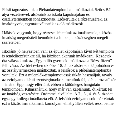
Felső tagozatosaink a Plébániatemplomban imádkoztak Szűcs Bálint
atya vezetésével, alsósaink az iskola kápolnájában és
osztálytermeikben fohászkodtak. Előkerültek a rózsafüzérek, az
imakönyvek, egymást váltották az előimádkozók.
Hálásak vagyunk, hogy részesei lehettünk az imaláncnak, a közös
imádság megerősített bennünket a hitben, a közösségben megélt
szeretetben.
Iskolánk jó helyzetben van: az épület kápolnáján kívül két templom
is rendelkezésünkre áll, ha közösen akarunk imádkozni. Kezdetek
óta válaszolunk az „Egymillió gyermek imádkozza a Rózsafüzért”
felhívásra. Az idei évben október 18.-án az alsósok a kápolnában és
az osztálytermekben imádkoztak, a felsősök a plébániatemplomba
vonultak. Ezt a műemlék-templomot csak ritkán használjuk, tavaly
az évfolyamonkénti szentségimádásra mentünk fel, idén a rózsafüzér
– imára. Épp, hogy elfértünk ebben a különleges hangulatú
templomban. Kihasználtuk, hogy már van káplánunk, őt kértük fel
az imádság vezetésére. Örömmel elvállalta. A 2., 3., 4. és 5. tizedet
egy-egy kolléga imádkozta elő. A felsőbb évfolyamosok már várták
ezt a közös ima alkalmat, komolyan, elmélyülten vettek részt benne.