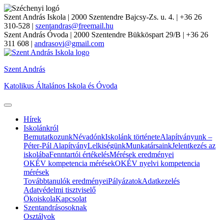
Szent András Iskola
| 2000 Szentendre Bajcsy-Zs. u. 4. | +36 26
310-528 |
szentandras@freemail.hu
Szent András Óvoda
| 2000 Szentendre Bükköspart 29/B | +36 26
311 608 |
andrasovi@gmail.com
Szent András
Katolikus Általános Iskola és Óvoda
Hírek
Iskolánkról
Bemutatkozunk
Névadónk
Iskolánk története
Alapítványunk –
Péter-Pál Alapítvány
Lelkiségünk
Munkatársaink
Jelentkezés az
iskolába
Fenntartói értékelés
Mérések eredményei
OKÉV kompetencia mérések
OKÉV nyelvi kompetencia
mérések
Továbbtanulók eredményei
Pályázatok
Adatkezelés
Adatvédelmi tisztviselő
Ökoiskola
Kapcsolat
Szentandrásosoknak
Osztályok