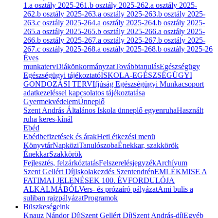
1.a osztály 2025-26
1.b osztály 2025-26
2.a osztály 2025-
26
2.b osztály 2025-26
3.a osztály 2025-26
3.b osztály 2025-
26
3.c osztály 2025-26
4.a osztály 2025-26
4.b osztály 2025-
26
5.a osztály 2025-26
5.b osztály 2025-26
6.a osztály 2025-
26
6.b osztály 2025-26
7.a osztály 2025-26
7.b osztály 2025-
26
7.c osztály 2025-26
8.a osztály 2025-26
8.b osztály 2025-26
Éves
munkaterv
Diákönkormányzat
Továbbtanulás
Egészségügy
Egészségügyi tájékoztató
ISKOLA-EGÉSZSÉGÜGYI
GONDOZÁSI TERV
Ifjúság Egészségügyi Munkacsoport
adatkezeléssel kapcsolatos tájékoztatása
Gyermekvédelem
Ünneplő
Szent András Általános Iskola ünneplő egyenruha
Használt
ruha keres-kínál
Ebéd
Ebédbefizetések és árak
Heti étkezési menü
Könyvtár
Napközi
Tanulószoba
Énekkar, szakkörök
Énekkar
Szakkörök
Fejlesztés, felzárkóztatás
Felszerelésjegyzék
Archívum
Szent Gellért Díj
Iskolakezdés Szentendrén
EMLÉKMISE A
FATIMAI JELENÉSEK 100. ÉVFORDULÓJA
ALKALMÁBÓL
Vers- és prózaíró pályázat
Ami bulis a
suliban rajzpályázat
Programok
Büszkeségeink
Knauz Nándor Díj
Szent Gellért Díj
Szent András-díj
Egyéb