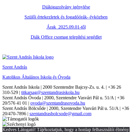
Diákigazolvány igénylése
Szülői értekezletek és fogadóórák- évközben
Árak 2025.09.01-től
Diák Office csomag telepítési segédlet
Szent András
Katolikus Általános Iskola és Óvoda
Szent András Iskola
| 2000 Szentendre Bajcsy-Zs. u. 4. | +36 26
310-529 |
titkarsag@szentandrasiskola.hu
Szent András Óvoda
| 2000, Szentendre Vasvári Pál u. 51/A | +36
20/576 41 01 |
ovoda@szentandrasovoda.hu
Szent András Bölcsőde
| 2000, Szentendre Vasvári Pál u. 51/A | +36
20/470-7896 |
szentandrasbolcsode@gmail.com
Kedves Látogató! Tájékoztatjuk, hogy a honlap felhasználói élmény