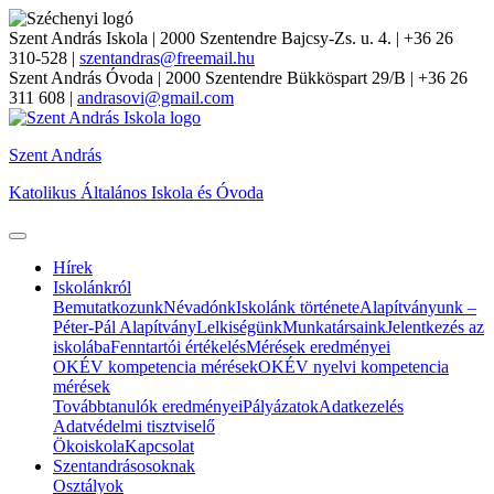
Szent András Iskola
| 2000 Szentendre Bajcsy-Zs. u. 4. | +36 26
310-528 |
szentandras@freemail.hu
Szent András Óvoda
| 2000 Szentendre Bükköspart 29/B | +36 26
311 608 |
andrasovi@gmail.com
Szent András
Katolikus Általános Iskola és Óvoda
Hírek
Iskolánkról
Bemutatkozunk
Névadónk
Iskolánk története
Alapítványunk –
Péter-Pál Alapítvány
Lelkiségünk
Munkatársaink
Jelentkezés az
iskolába
Fenntartói értékelés
Mérések eredményei
OKÉV kompetencia mérések
OKÉV nyelvi kompetencia
mérések
Továbbtanulók eredményei
Pályázatok
Adatkezelés
Adatvédelmi tisztviselő
Ökoiskola
Kapcsolat
Szentandrásosoknak
Osztályok