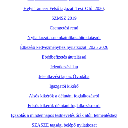
Helyi Tanterv Felső tagozat_Tesi_Ofő_2020
.
SZMSZ 2019
Csengetési rend
Nyilatkozat-a-nemkatolikus-hitoktatásról
Étkezési kedvezményhez nyilatkozat_2025-2026
Ebédbefizetés átutalással
Jelentkezési lap
Jelentkezési lap az Óvodába
Igazgatói kikérő
Alsós kikérők a délutáni foglalkozásról
Felsős kikérők délutáni foglalkozásokról
Igazolás a mindennapos testnevelés órák alóli felmentéshez
SZASZE tagsági belépő nyilatkozat