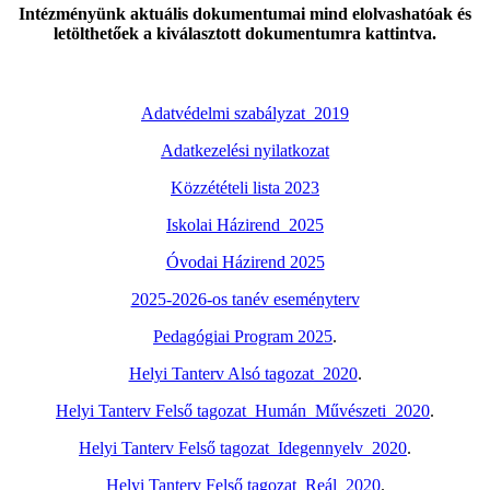
Intézményünk aktuális dokumentumai mind elolvashatóak és
letölthetőek a kiválasztott dokumentumra kattintva.
Adatvédelmi szabályzat_2019
Adatkezelési nyilatkozat
Közzétételi lista 2023
Iskolai Házirend_2025
Óvodai Házirend 2025
2025-2026-os tanév eseményterv
Pedagógiai Program 2025
.
Helyi Tanterv Alsó tagozat_2020
.
Helyi Tanterv Felső tagozat_Humán_Művészeti_2020
.
Helyi Tanterv Felső tagozat_Idegennyelv_2020
.
Helyi Tanterv Felső tagozat_Reál_2020
.