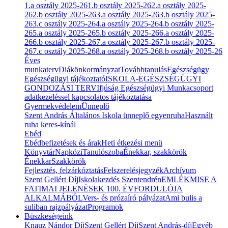
1.a osztály 2025-26
1.b osztály 2025-26
2.a osztály 2025-
26
2.b osztály 2025-26
3.a osztály 2025-26
3.b osztály 2025-
26
3.c osztály 2025-26
4.a osztály 2025-26
4.b osztály 2025-
26
5.a osztály 2025-26
5.b osztály 2025-26
6.a osztály 2025-
26
6.b osztály 2025-26
7.a osztály 2025-26
7.b osztály 2025-
26
7.c osztály 2025-26
8.a osztály 2025-26
8.b osztály 2025-26
Éves
munkaterv
Diákönkormányzat
Továbbtanulás
Egészségügy
Egészségügyi tájékoztató
ISKOLA-EGÉSZSÉGÜGYI
GONDOZÁSI TERV
Ifjúság Egészségügyi Munkacsoport
adatkezeléssel kapcsolatos tájékoztatása
Gyermekvédelem
Ünneplő
Szent András Általános Iskola ünneplő egyenruha
Használt
ruha keres-kínál
Ebéd
Ebédbefizetések és árak
Heti étkezési menü
Könyvtár
Napközi
Tanulószoba
Énekkar, szakkörök
Énekkar
Szakkörök
Fejlesztés, felzárkóztatás
Felszerelésjegyzék
Archívum
Szent Gellért Díj
Iskolakezdés Szentendrén
EMLÉKMISE A
FATIMAI JELENÉSEK 100. ÉVFORDULÓJA
ALKALMÁBÓL
Vers- és prózaíró pályázat
Ami bulis a
suliban rajzpályázat
Programok
Büszkeségeink
Knauz Nándor Díj
Szent Gellért Díj
Szent András-díj
Egyéb