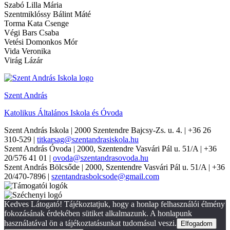
Szabó Lilla Mária
Szentmiklóssy Bálint Máté
Torma Kata Csenge
Végi Bars Csaba
Vetési Domonkos Mór
Vida Veronika
Virág Lázár
Szent András
Katolikus Általános Iskola és Óvoda
Szent András Iskola
| 2000 Szentendre Bajcsy-Zs. u. 4. | +36 26
310-529 |
titkarsag@szentandrasiskola.hu
Szent András Óvoda
| 2000, Szentendre Vasvári Pál u. 51/A | +36
20/576 41 01 |
ovoda@szentandrasovoda.hu
Szent András Bölcsőde
| 2000, Szentendre Vasvári Pál u. 51/A | +36
20/470-7896 |
szentandrasbolcsode@gmail.com
Kedves Látogató! Tájékoztatjuk, hogy a honlap felhasználói élmény
fokozásának érdekében sütiket alkalmazunk. A honlapunk
használatával ön a tájékoztatásunkat tudomásul veszi.
Elfogadom