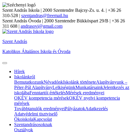
Szent András Iskola
| 2000 Szentendre Bajcsy-Zs. u. 4. | +36 26
310-528 |
szentandras@freemail.hu
Szent András Óvoda
| 2000 Szentendre Bükköspart 29/B | +36 26
311 608 |
andrasovi@gmail.com
Szent András
Katolikus Általános Iskola és Óvoda
Hírek
Iskolánkról
Bemutatkozunk
Névadónk
Iskolánk története
Alapítványunk –
Péter-Pál Alapítvány
Lelkiségünk
Munkatársaink
Jelentkezés az
iskolába
Fenntartói értékelés
Mérések eredményei
OKÉV kompetencia mérések
OKÉV nyelvi kompetencia
mérések
Továbbtanulók eredményei
Pályázatok
Adatkezelés
Adatvédelmi tisztviselő
Ökoiskola
Kapcsolat
Szentandrásosoknak
Osztályok