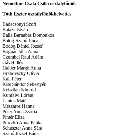
Némethné Csala Csilla osztályfőnök
Tóth Eszter osztályfönökhelyettes
Badacsonyi Szofi
Balázs István
Balla Barnabás Domonkos
Balog-Szabó Luca
Bódog Dániel József
Bognár Júlia Anna
Czumbel Raul Ádám
Gável Illés
Halper Margit Anna
Hrabovszky Olívia
Káli Péter
Kiss Sándor Sebestyén
Krisztián Nimród
Kunfalvi Lóránt
Lantos Máté
Mészáros Hanna
Péter Anna Zsófia
Pintér Eliza
Praczkó Anna Panka
Schuszter Anna Sára
Szabó József Bánk