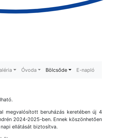
aléria
Óvoda
Bölcsőde
E-napló
lható.
l megvalósított beruházás keretében új 4
tendrén 2024-2025-ben. Ennek köszönhetően
pi ellátását biztosítva.