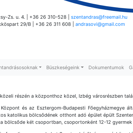
sy-Zs. u. 4. | +36 26 310-528 |
szentandras@freemail.hu
köspart 29/B | +36 26 311 608 |
andrasovi@gmail.com
ntandrásosoknak
Büszkeségeink
Dokumentumok
G
özeli részén a központhoz közel, Izbég városrészben talá
ó Központ és az Esztergom-Budapesti Főegyházmegye álta
tos katolikus bölcsődének otthont adó épület épült Szen
bölcsőde két csoportban, csoportonként 12-12 gyermek na