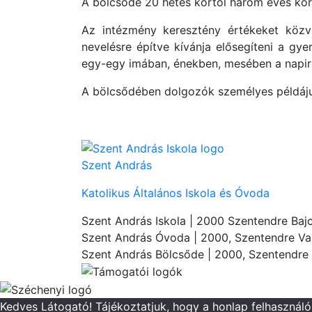
A bölcsőde 20 hetes kortól három éves kor
Az intézmény keresztény értékeket közvet
nevelésre építve kívánja elősegíteni a gye
egy-egy imában, énekben, mesében a napire
A bölcsődében dolgozók személyes példájuk
Szent András
Katolikus Általános Iskola és Óvoda
Szent András Iskola
| 2000 Szentendre Bajc
Szent András Óvoda
| 2000, Szentendre Vas
Szent András Bölcsőde
| 2000, Szentendre 
Kedves Látogató! Tájékoztatjuk, hogy a honlap felhasznál