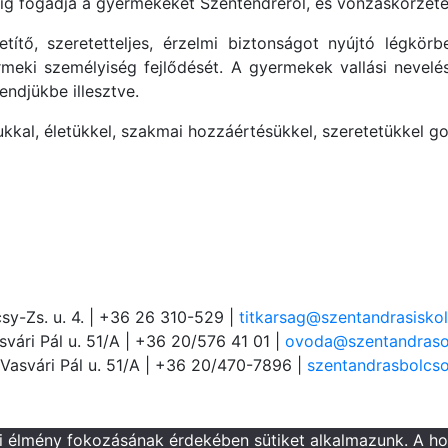
ig fogadja a gyermekeket Szentendréről, és vonzáskörzeté
ítő, szeretetteljes, érzelmi biztonságot nyújtó légkör
rmeki személyiség fejlődését. A gyermekek vallási nevelé
ndjükbe illesztve.
kal, életükkel, szakmai hozzáértésükkel, szeretetükkel 
sy-Zs. u. 4. | +36 26 310-529 |
titkarsag@szentandrasiskol
vári Pál u. 51/A | +36 20/576 41 01 |
ovoda@szentandraso
Vasvári Pál u. 51/A | +36 20/470-7896 |
szentandrasbolcs
ói élmény fokozásának érdekében sütiket alkalmazunk. A h