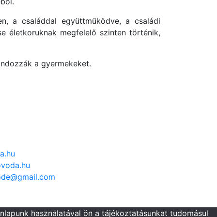
ből.
ben, a családdal együttműködve, a családi
se életkoruknak megfelelő szinten történik,
gondozzák a gyermekeket.
a.hu
voda.hu
ode@gmail.com
onlapunk használatával ön a tájékoztatásunkat tudomásul