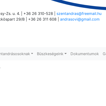
sy-Zs. u. 4. | +36 26 310-528 |
szentandras@freemail.hu
köspart 29/B | +36 26 311 608 |
andrasovi@gmail.com
ntandrásosoknak
Büszkeségeink
Dokumentumok
G
s