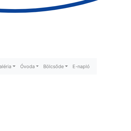
aléria
Óvoda
Bölcsőde
E-napló