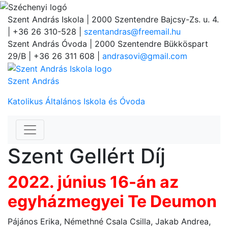
Szent András Iskola
| 2000 Szentendre Bajcsy-Zs. u. 4.
| +36 26 310-528 |
szentandras@freemail.hu
Szent András Óvoda
| 2000 Szentendre Bükköspart
29/B | +36 26 311 608 |
andrasovi@gmail.com
Szent András
Katolikus Általános Iskola és Óvoda
Szent Gellért Díj
2022. június 16-án az
egyházmegyei Te Deumon
Pájános Erika, Némethné Csala Csilla, Jakab Andrea,