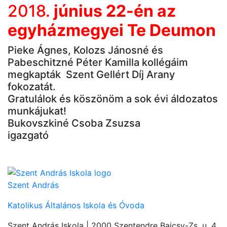
2018.
június 22-én az
egyházmegyei Te Deumon
Pieke Ágnes, Kolozs Jánosné és
Pabeschitzné Péter Kamilla kollégáim
megkapták Szent Gellért Díj Arany
fokozatát.
Gratulálok és köszönöm a sok évi áldozatos
munkájukat!
Bukovszkiné Csoba Zsuzsa
igazgató
Szent András
Katolikus Általános Iskola és Óvoda
Szent András Iskola
| 2000 Szentendre Bajcsy-Zs. u. 4.