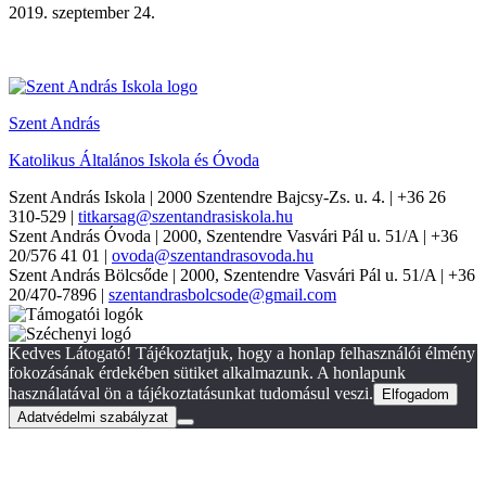
2019. szeptember 24.
Szent András
Katolikus Általános Iskola és Óvoda
Szent András Iskola
| 2000 Szentendre Bajcsy-Zs. u. 4. | +36 26
310-529 |
titkarsag@szentandrasiskola.hu
Szent András Óvoda
| 2000, Szentendre Vasvári Pál u. 51/A | +36
20/576 41 01 |
ovoda@szentandrasovoda.hu
Szent András Bölcsőde
| 2000, Szentendre Vasvári Pál u. 51/A | +36
20/470-7896 |
szentandrasbolcsode@gmail.com
Kedves Látogató! Tájékoztatjuk, hogy a honlap felhasználói élmény
fokozásának érdekében sütiket alkalmazunk. A honlapunk
használatával ön a tájékoztatásunkat tudomásul veszi.
Elfogadom
Adatvédelmi szabályzat