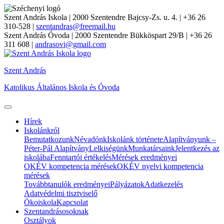
Szent András Iskola
| 2000 Szentendre Bajcsy-Zs. u. 4. | +36 26
310-528 |
szentandras@freemail.hu
Szent András Óvoda
| 2000 Szentendre Bükköspart 29/B | +36 26
311 608 |
andrasovi@gmail.com
Szent András
Katolikus Általános Iskola és Óvoda
Hírek
Iskolánkról
Bemutatkozunk
Névadónk
Iskolánk története
Alapítványunk –
Péter-Pál Alapítvány
Lelkiségünk
Munkatársaink
Jelentkezés az
iskolába
Fenntartói értékelés
Mérések eredményei
OKÉV kompetencia mérések
OKÉV nyelvi kompetencia
mérések
Továbbtanulók eredményei
Pályázatok
Adatkezelés
Adatvédelmi tisztviselő
Ökoiskola
Kapcsolat
Szentandrásosoknak
Osztályok