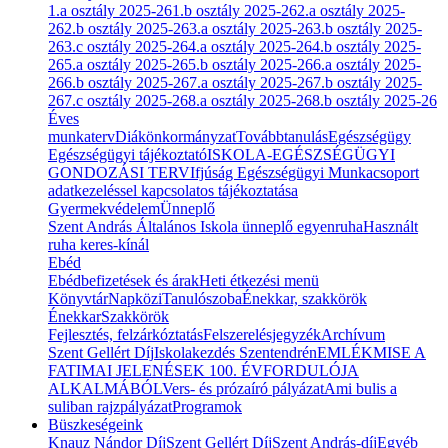
1.a osztály 2025-26
1.b osztály 2025-26
2.a osztály 2025-
26
2.b osztály 2025-26
3.a osztály 2025-26
3.b osztály 2025-
26
3.c osztály 2025-26
4.a osztály 2025-26
4.b osztály 2025-
26
5.a osztály 2025-26
5.b osztály 2025-26
6.a osztály 2025-
26
6.b osztály 2025-26
7.a osztály 2025-26
7.b osztály 2025-
26
7.c osztály 2025-26
8.a osztály 2025-26
8.b osztály 2025-26
Éves
munkaterv
Diákönkormányzat
Továbbtanulás
Egészségügy
Egészségügyi tájékoztató
ISKOLA-EGÉSZSÉGÜGYI
GONDOZÁSI TERV
Ifjúság Egészségügyi Munkacsoport
adatkezeléssel kapcsolatos tájékoztatása
Gyermekvédelem
Ünneplő
Szent András Általános Iskola ünneplő egyenruha
Használt
ruha keres-kínál
Ebéd
Ebédbefizetések és árak
Heti étkezési menü
Könyvtár
Napközi
Tanulószoba
Énekkar, szakkörök
Énekkar
Szakkörök
Fejlesztés, felzárkóztatás
Felszerelésjegyzék
Archívum
Szent Gellért Díj
Iskolakezdés Szentendrén
EMLÉKMISE A
FATIMAI JELENÉSEK 100. ÉVFORDULÓJA
ALKALMÁBÓL
Vers- és prózaíró pályázat
Ami bulis a
suliban rajzpályázat
Programok
Büszkeségeink
Knauz Nándor Díj
Szent Gellért Díj
Szent András-díj
Egyéb