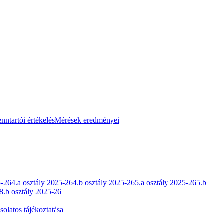
nntartói értékelés
Mérések eredményei
5-26
4.a osztály 2025-26
4.b osztály 2025-26
5.a osztály 2025-26
5.b
8.b osztály 2025-26
olatos tájékoztatása