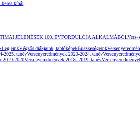
 keres-kínál
ATIMAI JELENÉSEK 100. ÉVFORDULÓJA ALKALMÁBÓL
Vers- 
k
Legjeink
Végzős diákjaink, tablóképek
Büszkeségeink
Versenyeredmé
4-2025. tanév
Versenyeredmények 2023-2024. tanév
Versenyeredménye
k 2019-2020
Versenyeredmények 2018- 2019. tanév
Versenyeredmények