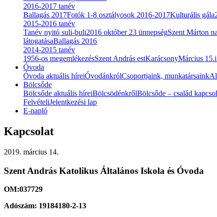
2016-2017 tanév
Ballagás 2017
Fotók 1-8 osztályosok 2016-2017
Kulturális gála
2015-2016 tanév
Tanév nyitó suli-buli
2016 október 23 ünnepség
Szent Márton n
látogatása
Ballagás 2016
2014-2015 tanév
1956-os megemlékezés
Szent András est
Karácsony
Március 15.
Óvoda
Óvoda aktuális hírei
Óvodánkról
Csoportjaink, munkatársaink
Al
Bölcsőde
Bölcsőde aktuális hírei
Bölcsödénkről
Bölcsőde – család kapcsol
Felvételi
Jelentkezési lap
E-napló
Kapcsolat
2019. március 14.
Szent András Katolikus Általános Iskola és Óvoda
OM:037729
Adószám: 19184180-2-13