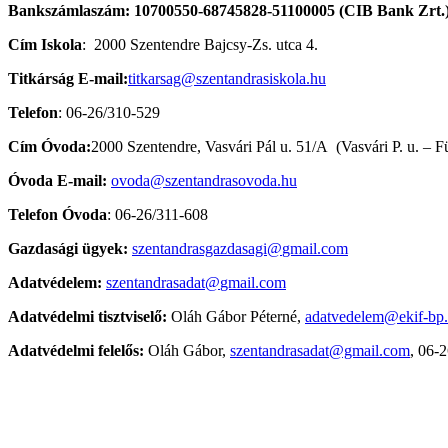
Bankszámlaszám: 10700550-68745828-51100005 (CIB Bank Zrt.
Cím Iskola
: 2000 Szentendre Bajcsy-Zs. utca 4.
Titkárság E-mail:
titkarsag@szentandrasiskola.hu
Telefon
: 06-26/310-529
Cím Óvoda:
2000 Szentendre, Vasvári Pál u. 51/A (Vasvári P. u. – Fü
Óvoda E-mail:
ovoda@szentandrasovoda.hu
Telefon Óvoda
:
06-26/311-608
Gazdasági ügyek:
szentandrasgazdasagi@
gmail.com
Adatvédelem:
szentandrasadat@
gmail.com
Adatvédelmi tisztviselő:
Oláh Gábor Péterné,
adatvedelem@ekif-bp
Adatvédelmi felelős:
Oláh Gábor,
szentandrasadat@gmail.com
, 06-