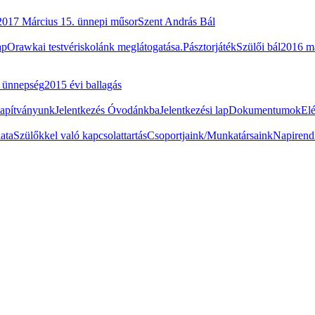
2017 Március 15. ünnepi műsor
Szent András Bál
ap
Orawkai testvériskolánk meglátogatása.
Pásztorjáték
Szülői bál
2016 m
i ünnepség
2015 évi ballagás
apítványunk
Jelentkezés Óvodánkba
Jelentkezési lap
Dokumentumok
El
ata
Szülőkkel való kapcsolattartás
Csoportjaink/Munkatársaink
Napirend