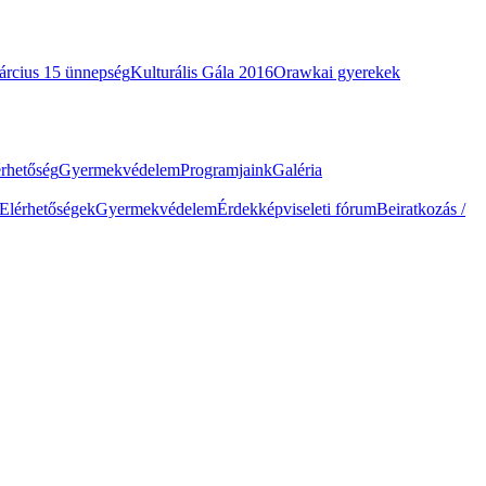
árcius 15 ünnepség
Kulturális Gála 2016
Orawkai gyerekek
érhetőség
Gyermekvédelem
Programjaink
Galéria
Elérhetőségek
Gyermekvédelem
Érdekképviseleti fórum
Beiratkozás /