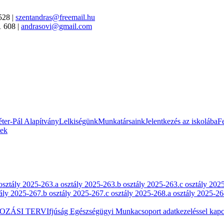
528 |
szentandras@freemail.hu
1 608 |
andrasovi@gmail.com
ter-Pál Alapítvány
Lelkiségünk
Munkatársaink
Jelentkezés az iskolába
Fe
sek
osztály 2025-26
3.a osztály 2025-26
3.b osztály 2025-26
3.c osztály 202
tály 2025-26
7.b osztály 2025-26
7.c osztály 2025-26
8.a osztály 2025-26
OZÁSI TERV
Ifjúság Egészségügyi Munkacsoport adatkezeléssel kapcs