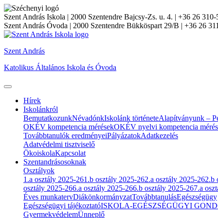
Szent András Iskola
| 2000 Szentendre Bajcsy-Zs. u. 4. | +36 26 310-
Szent András Óvoda
| 2000 Szentendre Bükköspart 29/B | +36 26 31
Szent András
Katolikus Általános Iskola és Óvoda
Hírek
Iskolánkról
Bemutatkozunk
Névadónk
Iskolánk története
Alapítványunk – Pé
OKÉV kompetencia mérések
OKÉV nyelvi kompetencia méré
Továbbtanulók eredményei
Pályázatok
Adatkezelés
Adatvédelmi tisztviselő
Ökoiskola
Kapcsolat
Szentandrásosoknak
Osztályok
1.a osztály 2025-26
1.b osztály 2025-26
2.a osztály 2025-26
2.b 
osztály 2025-26
6.a osztály 2025-26
6.b osztály 2025-26
7.a osz
Éves munkaterv
Diákönkormányzat
Továbbtanulás
Egészségügy
Egészségügyi tájékoztató
ISKOLA-EGÉSZSÉGÜGYI GOND
Gyermekvédelem
Ünneplő