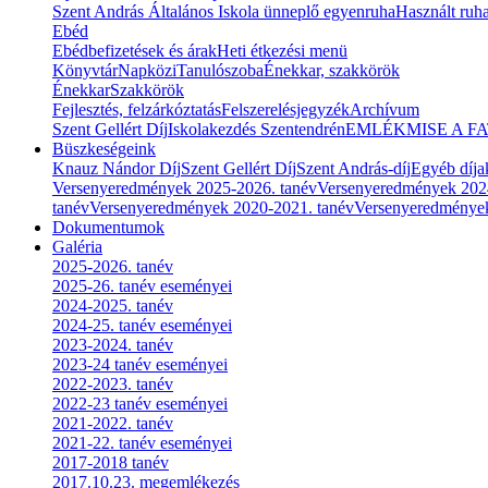
Szent András Általános Iskola ünneplő egyenruha
Használt ruha
Ebéd
Ebédbefizetések és árak
Heti étkezési menü
Könyvtár
Napközi
Tanulószoba
Énekkar, szakkörök
Énekkar
Szakkörök
Fejlesztés, felzárkóztatás
Felszerelésjegyzék
Archívum
Szent Gellért Díj
Iskolakezdés Szentendrén
EMLÉKMISE A F
Büszkeségeink
Knauz Nándor Díj
Szent Gellért Díj
Szent András-díj
Egyéb díja
Versenyeredmények 2025-2026. tanév
Versenyeredmények 202
tanév
Versenyeredmények 2020-2021. tanév
Versenyeredménye
Dokumentumok
Galéria
2025-2026. tanév
2025-26. tanév eseményei
2024-2025. tanév
2024-25. tanév eseményei
2023-2024. tanév
2023-24 tanév eseményei
2022-2023. tanév
2022-23 tanév eseményei
2021-2022. tanév
2021-22. tanév eseményei
2017-2018 tanév
2017.10.23. megemlékezés