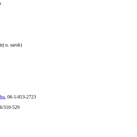
)
rj u. sarok)
.hu
, 06-1/453-2723
26/310-529