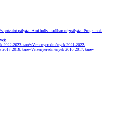
és prózaíró pályázat
Ami bulis a suliban rajzpályázat
Programok
nyek
k 2022-2023. tanév
Versenyeredmények 2021-2022.
 2017-2018. tanév
Versenyeredmények 2016-2017. tanév