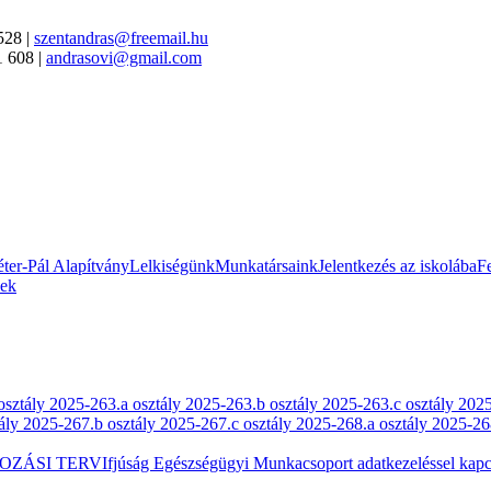
528 |
szentandras@freemail.hu
1 608 |
andrasovi@gmail.com
ter-Pál Alapítvány
Lelkiségünk
Munkatársaink
Jelentkezés az iskolába
Fe
sek
osztály 2025-26
3.a osztály 2025-26
3.b osztály 2025-26
3.c osztály 202
tály 2025-26
7.b osztály 2025-26
7.c osztály 2025-26
8.a osztály 2025-26
OZÁSI TERV
Ifjúság Egészségügyi Munkacsoport adatkezeléssel kapcs