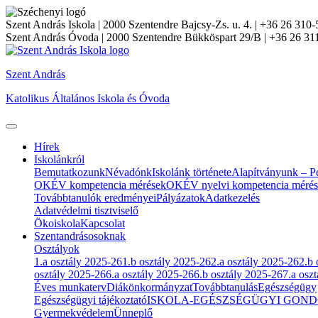
Szent András Iskola
| 2000 Szentendre Bajcsy-Zs. u. 4. | +36 26 310-
Szent András Óvoda
| 2000 Szentendre Bükköspart 29/B | +36 26 31
Szent András
Katolikus Általános Iskola és Óvoda
Hírek
Iskolánkról
Bemutatkozunk
Névadónk
Iskolánk története
Alapítványunk – Pé
OKÉV kompetencia mérések
OKÉV nyelvi kompetencia méré
Továbbtanulók eredményei
Pályázatok
Adatkezelés
Adatvédelmi tisztviselő
Ökoiskola
Kapcsolat
Szentandrásosoknak
Osztályok
1.a osztály 2025-26
1.b osztály 2025-26
2.a osztály 2025-26
2.b 
osztály 2025-26
6.a osztály 2025-26
6.b osztály 2025-26
7.a osz
Éves munkaterv
Diákönkormányzat
Továbbtanulás
Egészségügy
Egészségügyi tájékoztató
ISKOLA-EGÉSZSÉGÜGYI GOND
Gyermekvédelem
Ünneplő