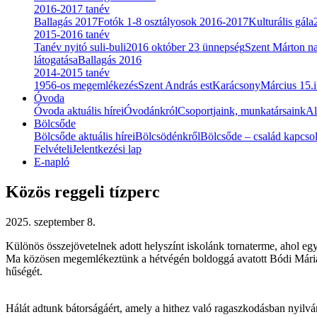
2016-2017 tanév
Ballagás 2017
Fotók 1-8 osztályosok 2016-2017
Kulturális gála
2015-2016 tanév
Tanév nyitó suli-buli
2016 október 23 ünnepség
Szent Márton n
látogatása
Ballagás 2016
2014-2015 tanév
1956-os megemlékezés
Szent András est
Karácsony
Március 15.
Óvoda
Óvoda aktuális hírei
Óvodánkról
Csoportjaink, munkatársaink
Al
Bölcsőde
Bölcsőde aktuális hírei
Bölcsödénkről
Bölcsőde – család kapcsol
Felvételi
Jelentkezési lap
E-napló
Közös reggeli tízperc
2025. szeptember 8.
Különös összejövetelnek adott helyszínt iskolánk tornaterme, ahol egys
Ma közösen megemlékeztünk a hétvégén boldoggá avatott Bódi Mária M
hűségét.
Hálát adtunk bátorságáért, amely a hithez való ragaszkodásban nyilvá