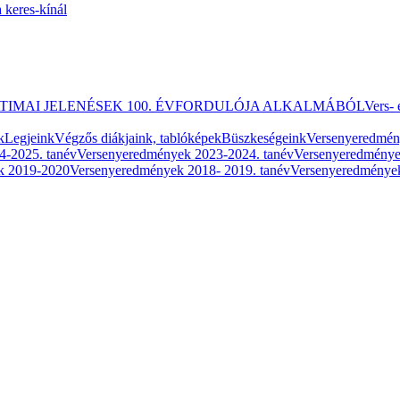
 keres-kínál
ATIMAI JELENÉSEK 100. ÉVFORDULÓJA ALKALMÁBÓL
Vers- 
k
Legjeink
Végzős diákjaink, tablóképek
Büszkeségeink
Versenyeredmé
4-2025. tanév
Versenyeredmények 2023-2024. tanév
Versenyeredménye
k 2019-2020
Versenyeredmények 2018- 2019. tanév
Versenyeredmények