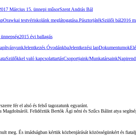
2017 Március 15. ünnepi műsor
Szent András Bál
ap
Orawkai testvériskolánk meglátogatása.
Pásztorjáték
Szülői bál
2016 m
i ünnepség
2015 évi ballagás
apítványunk
Jelentkezés Óvodánkba
Jelentkezési lap
Dokumentumok
El
ata
Szülőkkel való kapcsolattartás
Csoportjaink/Munkatársaink
Napirend
zerre fér el alsó és felső tagozatunk egyaránt.
agdolnáról. Felidéztük Bertók Ági néni és Szűcs Bálint atya segítség
nult meg. És imádságban kértük közbenjárását közösségünkért és fiatalj