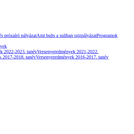
és prózaíró pályázat
Ami bulis a suliban rajzpályázat
Programok
nyek
k 2022-2023. tanév
Versenyeredmények 2021-2022.
 2017-2018. tanév
Versenyeredmények 2016-2017. tanév