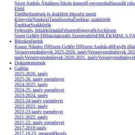
Szent András Általános Iskola ünneplő egyenruha
Használt ruha
Ebéd
Ebédbefizetések és árak
Heti étkezési menü
Könyvtár
Napközi
Tanulószoba
Énekkar, szakkörök
Énekkar
Szakkörök
Fejlesztés, felzárkóztatás
Felszerelésjegyzék
Archívum
Szent Gellért Díj
Iskolakezdés Szentendrén
EMLÉKMISE A F
Büszkeségeink
Knauz Nándor Díj
Szent Gellért Díj
Szent András-díj
Egyéb díja
Versenyeredmények 2025-2026. tanév
Versenyeredmények 202
tanév
Versenyeredmények 2020-2021. tanév
Versenyeredménye
Dokumentumok
Galéria
2025-2026. tanév
2025-26. tanév eseményei
2024-2025. tanév
2024-25. tanév eseményei
2023-2024. tanév
2023-24 tanév eseményei
2022-2023. tanév
2022-23 tanév eseményei
2021-2022. tanév
2021-22. tanév eseményei
2017-2018 tanév
2017.10.23. megemlékezés