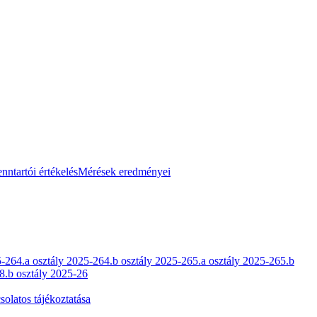
nntartói értékelés
Mérések eredményei
5-26
4.a osztály 2025-26
4.b osztály 2025-26
5.a osztály 2025-26
5.b
8.b osztály 2025-26
olatos tájékoztatása