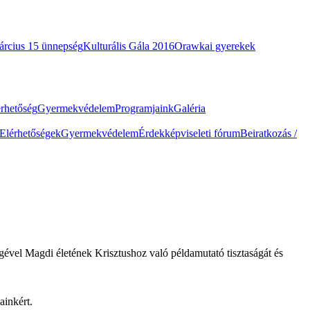
árcius 15 ünnepség
Kulturális Gála 2016
Orawkai gyerekek
érhetőség
Gyermekvédelem
Programjaink
Galéria
Elérhetőségek
Gyermekvédelem
Érdekképviseleti fórum
Beiratkozás /
ével Magdi életének Krisztushoz való példamutató tisztaságát és
ainkért.