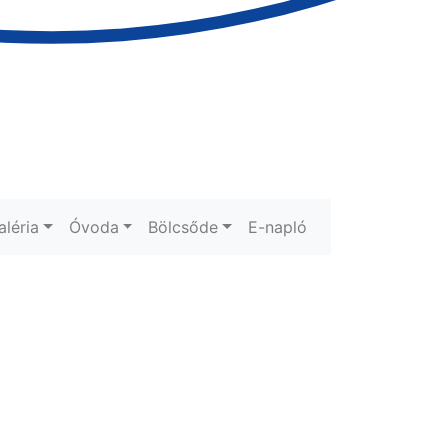
aléria
Óvoda
Bölcsőde
E-napló