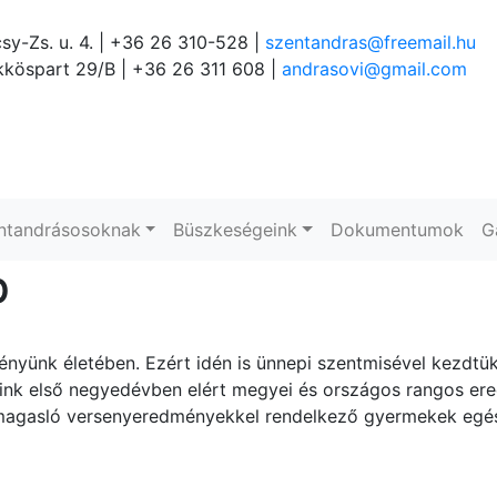
sy-Zs. u. 4. | +36 26 310-528 |
szentandras@freemail.hu
köspart 29/B | +36 26 311 608 |
andrasovi@gmail.com
ntandrásosoknak
Büszkeségeink
Dokumentumok
G
p
nyünk életében. Ezért idén is ünnepi szentmisével kezdtü
ink első negyedévben elért megyei és országos rangos ered
magasló versenyeredményekkel rendelkező gyermekek egésze