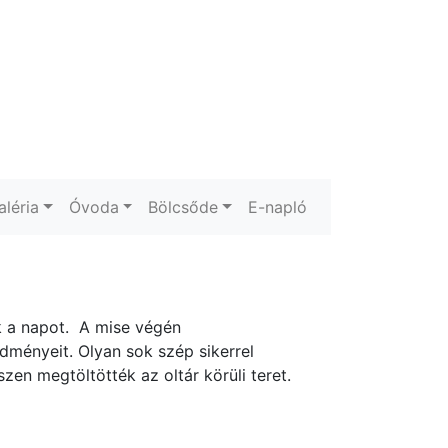
aléria
Óvoda
Bölcsőde
E-napló
k a napot. A mise végén
ményeit. Olyan sok szép sikerrel
n megtöltötték az oltár körüli teret.