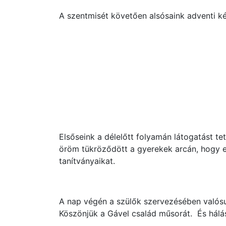
A szentmisét követően alsósaink adventi ké
Elsőseink a délelőtt folyamán látogatást t
öröm tükröződött a gyerekek arcán, hogy 
tanítványaikat.
A nap végén a szülők szervezésében valósul
Köszönjük a Gável család műsorát. És hál