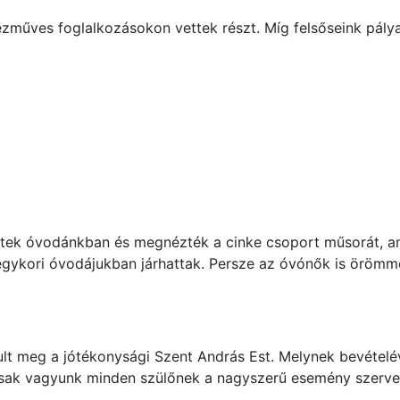
zműves foglalkozásokon vettek részt. Míg felsőseink pálya
ettek óvodánkban és megnézték a cinke csoport műsorát, am
egykori óvodájukban járhattak. Persze az óvónők is örömm
t meg a jótékonysági Szent András Est. Melynek bevételéve
ásak vagyunk minden szülőnek a nagyszerű esemény szerve