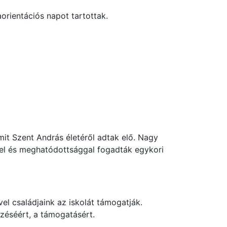
orientációs napot tartottak.
it Szent András életéről adtak elő. Nagy
el és meghatódottsággal fogadták egykori
l családjaink az iskolát támogatják.
zéséért, a támogatásért.