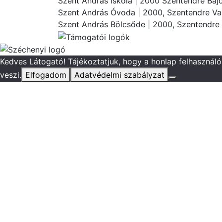
Szent András Iskola
| 2000 Szentendre Bajc
Szent András Óvoda
| 2000, Szentendre Vas
Szent András Bölcsőde
| 2000, Szentendre 
Kedves Látogató! Tájékoztatjuk, hogy a honlap felhasznál
veszi.
Elfogadom
Adatvédelmi szabályzat