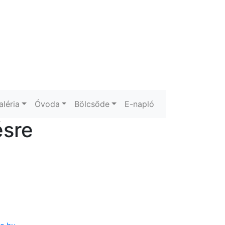
aléria
Óvoda
Bölcsőde
E-napló
ésre