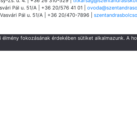
sy-Zs. u. 4. | +36 26 310-529 |
titkarsag@szentandrasiskol
vári Pál u. 51/A | +36 20/576 41 01 |
ovoda@szentandraso
Vasvári Pál u. 51/A | +36 20/470-7896 |
szentandrasbolcs
ói élmény fokozásának érdekében sütiket alkalmazunk. A h