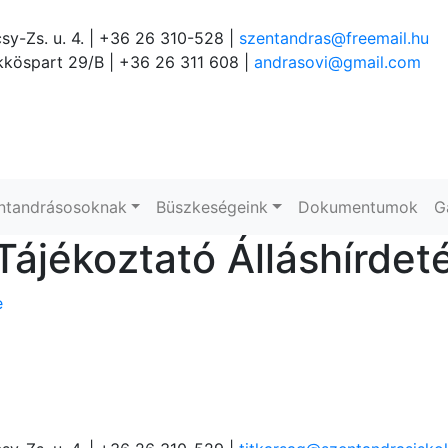
sy-Zs. u. 4. | +36 26 310-528 |
szentandras@freemail.hu
köspart 29/B | +36 26 311 608 |
andrasovi@gmail.com
ntandrásosoknak
Büszkeségeink
Dokumentumok
G
Tájékoztató Álláshírdet
e