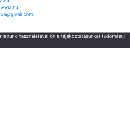
a.hu
voda.hu
ode@gmail.com
onlapunk használatával ön a tájékoztatásunkat tudomásul