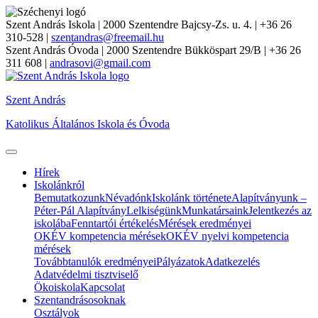
Szent András Iskola
| 2000 Szentendre Bajcsy-Zs. u. 4. | +36 26
310-528 |
szentandras@freemail.hu
Szent András Óvoda
| 2000 Szentendre Bükköspart 29/B | +36 26
311 608 |
andrasovi@gmail.com
Szent András
Katolikus Általános Iskola és Óvoda
Hírek
Iskolánkról
Bemutatkozunk
Névadónk
Iskolánk története
Alapítványunk –
Péter-Pál Alapítvány
Lelkiségünk
Munkatársaink
Jelentkezés az
iskolába
Fenntartói értékelés
Mérések eredményei
OKÉV kompetencia mérések
OKÉV nyelvi kompetencia
mérések
Továbbtanulók eredményei
Pályázatok
Adatkezelés
Adatvédelmi tisztviselő
Ökoiskola
Kapcsolat
Szentandrásosoknak
Osztályok