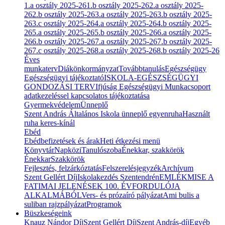
1.a osztály 2025-26
1.b osztály 2025-26
2.a osztály 2025-
26
2.b osztály 2025-26
3.a osztály 2025-26
3.b osztály 2025-
26
3.c osztály 2025-26
4.a osztály 2025-26
4.b osztály 2025-
26
5.a osztály 2025-26
5.b osztály 2025-26
6.a osztály 2025-
26
6.b osztály 2025-26
7.a osztály 2025-26
7.b osztály 2025-
26
7.c osztály 2025-26
8.a osztály 2025-26
8.b osztály 2025-26
Éves
munkaterv
Diákönkormányzat
Továbbtanulás
Egészségügy
Egészségügyi tájékoztató
ISKOLA-EGÉSZSÉGÜGYI
GONDOZÁSI TERV
Ifjúság Egészségügyi Munkacsoport
adatkezeléssel kapcsolatos tájékoztatása
Gyermekvédelem
Ünneplő
Szent András Általános Iskola ünneplő egyenruha
Használt
ruha keres-kínál
Ebéd
Ebédbefizetések és árak
Heti étkezési menü
Könyvtár
Napközi
Tanulószoba
Énekkar, szakkörök
Énekkar
Szakkörök
Fejlesztés, felzárkóztatás
Felszerelésjegyzék
Archívum
Szent Gellért Díj
Iskolakezdés Szentendrén
EMLÉKMISE A
FATIMAI JELENÉSEK 100. ÉVFORDULÓJA
ALKALMÁBÓL
Vers- és prózaíró pályázat
Ami bulis a
suliban rajzpályázat
Programok
Büszkeségeink
Knauz Nándor Díj
Szent Gellért Díj
Szent András-díj
Egyéb