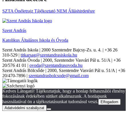
SZTA Önéletrajz Tájékoztató NEM Álláshirdetésre
Szent András
Katolikus Általános Iskola és Óvoda
Szent András Iskola
| 2000 Szentendre Bajcsy-Zs. u. 4. | +36 26
310-529 |
titkarsag@szentandrasiskola.hu
Szent András Óvoda
| 2000, Szentendre Vasvári Pál u. 51/A | +36
20/576 41 01 |
ovoda@szentandrasovoda.hu
Szent András Bölcsőde
| 2000, Szentendre Vasvári Pál u. 51/A | +36
20/470-7896 |
szentandrasbolcsode@gmail.com
Kedves Látogató! Tájékoztatjuk, hogy a honlap felhasználói élmény
fokozásának érdekében sütiket alkalmazunk. A honlapunk
használatával ön a tájékoztatásunkat tudomásul veszi.
Elfogadom
Adatvédelmi szabályzat