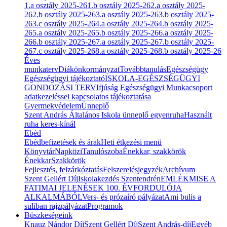
1.a osztály 2025-26
1.b osztály 2025-26
2.a osztály 2025-
26
2.b osztály 2025-26
3.a osztály 2025-26
3.b osztály 2025-
26
3.c osztály 2025-26
4.a osztály 2025-26
4.b osztály 2025-
26
5.a osztály 2025-26
5.b osztály 2025-26
6.a osztály 2025-
26
6.b osztály 2025-26
7.a osztály 2025-26
7.b osztály 2025-
26
7.c osztály 2025-26
8.a osztály 2025-26
8.b osztály 2025-26
Éves
munkaterv
Diákönkormányzat
Továbbtanulás
Egészségügy
Egészségügyi tájékoztató
ISKOLA-EGÉSZSÉGÜGYI
GONDOZÁSI TERV
Ifjúság Egészségügyi Munkacsoport
adatkezeléssel kapcsolatos tájékoztatása
Gyermekvédelem
Ünneplő
Szent András Általános Iskola ünneplő egyenruha
Használt
ruha keres-kínál
Ebéd
Ebédbefizetések és árak
Heti étkezési menü
Könyvtár
Napközi
Tanulószoba
Énekkar, szakkörök
Énekkar
Szakkörök
Fejlesztés, felzárkóztatás
Felszerelésjegyzék
Archívum
Szent Gellért Díj
Iskolakezdés Szentendrén
EMLÉKMISE A
FATIMAI JELENÉSEK 100. ÉVFORDULÓJA
ALKALMÁBÓL
Vers- és prózaíró pályázat
Ami bulis a
suliban rajzpályázat
Programok
Büszkeségeink
Knauz Nándor Díj
Szent Gellért Díj
Szent András-díj
Egyéb