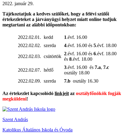
2022. január 29.
Tájékoztatjuk a kedves szülőket, hogy a félévi szülői
értekezleteket a járványügyi helyzet miatt online tudjuk
megtartani az alábbi időpontokban:
2022.02.01.
kedd
1
.évf. 16.00
2022.02.02.
szerda
4
.évf. 16.00 és
5
.évf. 18.00
2
.évf. 16.00 és
6
.évf. 18.00
2022.02.03.
csütörtök
és
8
.évf. 18.00
3
.évf. 16.00 és
7.a
,
7.c
2022.02.07.
hétfő
osztály 18.00
2022.02.09.
szerda
7.b
osztály 16.30
Az értekezlet kapcsolódó
linkjeit
az
osztályfőnökök
fogják
megküldeni
!
Szent András
Katolikus Általános Iskola és Óvoda