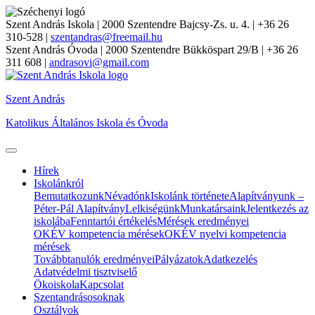
Szent András Iskola
| 2000 Szentendre Bajcsy-Zs. u. 4. | +36 26
310-528 |
szentandras@freemail.hu
Szent András Óvoda
| 2000 Szentendre Bükköspart 29/B | +36 26
311 608 |
andrasovi@gmail.com
Szent András
Katolikus Általános Iskola és Óvoda
Hírek
Iskolánkról
Bemutatkozunk
Névadónk
Iskolánk története
Alapítványunk –
Péter-Pál Alapítvány
Lelkiségünk
Munkatársaink
Jelentkezés az
iskolába
Fenntartói értékelés
Mérések eredményei
OKÉV kompetencia mérések
OKÉV nyelvi kompetencia
mérések
Továbbtanulók eredményei
Pályázatok
Adatkezelés
Adatvédelmi tisztviselő
Ökoiskola
Kapcsolat
Szentandrásosoknak
Osztályok