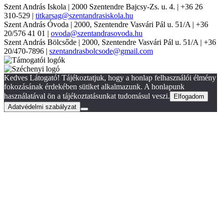
Szent András Iskola
| 2000 Szentendre Bajcsy-Zs. u. 4. | +36 26
310-529 |
titkarsag@szentandrasiskola.hu
Szent András Óvoda
| 2000, Szentendre Vasvári Pál u. 51/A | +36
20/576 41 01 |
ovoda@szentandrasovoda.hu
Szent András Bölcsőde
| 2000, Szentendre Vasvári Pál u. 51/A | +36
20/470-7896 |
szentandrasbolcsode@gmail.com
Kedves Látogató! Tájékoztatjuk, hogy a honlap felhasználói élmény
fokozásának érdekében sütiket alkalmazunk. A honlapunk
használatával ön a tájékoztatásunkat tudomásul veszi.
Elfogadom
Adatvédelmi szabályzat