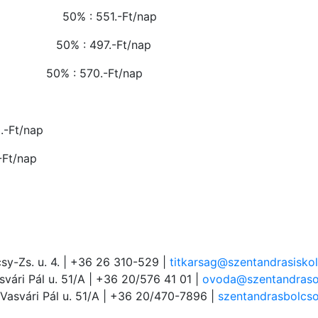
0% : 551.-Ft/nap
 50% : 497.-Ft/nap
 Ft 50% : 570.-Ft/nap
Ft/nap
Ft/nap
sy-Zs. u. 4. | +36 26 310-529 |
titkarsag@szentandrasiskol
vári Pál u. 51/A | +36 20/576 41 01 |
ovoda@szentandraso
Vasvári Pál u. 51/A | +36 20/470-7896 |
szentandrasbolcs