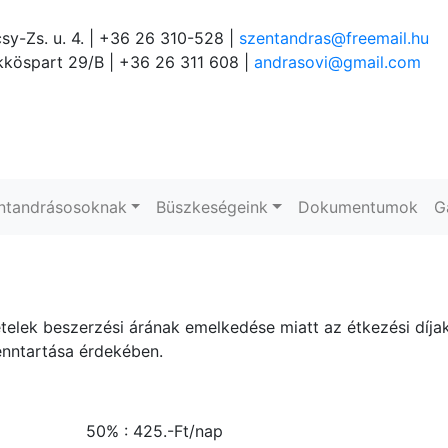
sy-Zs. u. 4. | +36 26 310-528 |
szentandras@freemail.hu
köspart 29/B | +36 26 311 608 |
andrasovi@gmail.com
ntandrásosoknak
Büszkeségeink
Dokumentumok
G
ételek beszerzési árának emelkedése miatt az étkezési díjak
nntartása érdekében.
% : 425.-Ft/nap