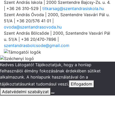
Szent András Iskola
| 2000 Szentendre Bajcsy-Zs. u. 4.
| +36 26 310-529 |
titkarsag@szentandrasiskola.hu
Szent András Óvoda
| 2000, Szentendre Vasvári Pál u.
51/A | +36 20/576 41 01 |
ovoda@szentandrasovoda.hu
Szent András Bölcsőde
| 2000, Szentendre Vasvári Pál
u. 51/A | +36 20/470-7896 |
szentandrasbolcsode@gmail.com
Kedves Látogató! Tájékoztatjuk, hogy a honlap
felhasználói élmény fokozásának érdekében sütiket
alkalmazunk. A honlapunk használatával ön a
tájékoztatásunkat tudomásul veszi.
Elfogadom
Adatvédelmi szabályzat