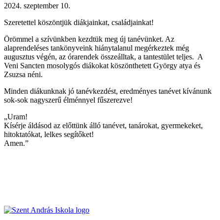
2024. szeptember 10.
Szeretettel köszöntjük diákjainkat, családjainkat!
Örömmel a szívünkben kezdtük meg új tanévünket. Az
alaprendeléses tankönyveink hiánytalanul megérkeztek még
augusztus végén, az órarendek összeálltak, a tantestület teljes. A
Veni Sancten mosolygós diákokat köszönthetett György atya és
Zsuzsa néni.
Minden diákunknak jó tanévkezdést, eredményes tanévet kívánunk
sok-sok nagyszerű élménnyel fűszerezve!
„Uram!
Kísérje áldásod az előttünk álló tanévet, tanárokat, gyermekeket,
hitoktatókat, lelkes segítőket!
Amen.”