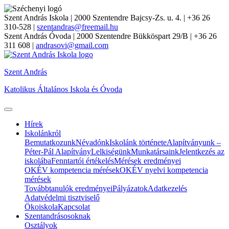
Szent András Iskola
| 2000 Szentendre Bajcsy-Zs. u. 4. | +36 26
310-528 |
szentandras@freemail.hu
Szent András Óvoda
| 2000 Szentendre Bükköspart 29/B | +36 26
311 608 |
andrasovi@gmail.com
Szent András
Katolikus Általános Iskola és Óvoda
Hírek
Iskolánkról
Bemutatkozunk
Névadónk
Iskolánk története
Alapítványunk –
Péter-Pál Alapítvány
Lelkiségünk
Munkatársaink
Jelentkezés az
iskolába
Fenntartói értékelés
Mérések eredményei
OKÉV kompetencia mérések
OKÉV nyelvi kompetencia
mérések
Továbbtanulók eredményei
Pályázatok
Adatkezelés
Adatvédelmi tisztviselő
Ökoiskola
Kapcsolat
Szentandrásosoknak
Osztályok