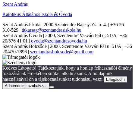
Szent András
Katolikus Általános Iskola és Óvoda
Szent András Iskola
| 2000 Szentendre Bajcsy-Zs. u. 4. | +36 26
310-529 |
titkarsag@szentandrasiskola.hu
Szent András Óvoda
| 2000, Szentendre Vasvári Pál u. 51/A | +36
20/576 41 01 |
ovoda@szentandrasovoda.hu
Szent András Bölcsőde
| 2000, Szentendre Vasvári Pál u. 51/A | +36
20/470-7896 |
szentandrasbolcsode@gmail.com
Kedves Látogató! Tájékoztatjuk, hogy a honlap felhasználói élmény
fokozásának érdekében sütiket alkalmazunk. A honlapunk
használatával ön a tájékoztatásunkat tudomásul veszi.
Elfogadom
Adatvédelmi szabályzat