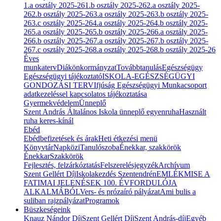
1.a osztály 2025-26
1.b osztály 2025-26
2.a osztály 2025-
26
2.b osztály 2025-26
3.a osztály 2025-26
3.b osztály 2025-
26
3.c osztály 2025-26
4.a osztály 2025-26
4.b osztály 2025-
26
5.a osztály 2025-26
5.b osztály 2025-26
6.a osztály 2025-
26
6.b osztály 2025-26
7.a osztály 2025-26
7.b osztály 2025-
26
7.c osztály 2025-26
8.a osztály 2025-26
8.b osztály 2025-26
Éves
munkaterv
Diákönkormányzat
Továbbtanulás
Egészségügy
Egészségügyi tájékoztató
ISKOLA-EGÉSZSÉGÜGYI
GONDOZÁSI TERV
Ifjúság Egészségügyi Munkacsoport
adatkezeléssel kapcsolatos tájékoztatása
Gyermekvédelem
Ünneplő
Szent András Általános Iskola ünneplő egyenruha
Használt
ruha keres-kínál
Ebéd
Ebédbefizetések és árak
Heti étkezési menü
Könyvtár
Napközi
Tanulószoba
Énekkar, szakkörök
Énekkar
Szakkörök
Fejlesztés, felzárkóztatás
Felszerelésjegyzék
Archívum
Szent Gellért Díj
Iskolakezdés Szentendrén
EMLÉKMISE A
FATIMAI JELENÉSEK 100. ÉVFORDULÓJA
ALKALMÁBÓL
Vers- és prózaíró pályázat
Ami bulis a
suliban rajzpályázat
Programok
Büszkeségeink
Knauz Nándor Díj
Szent Gellért Díj
Szent András-díj
Egyéb