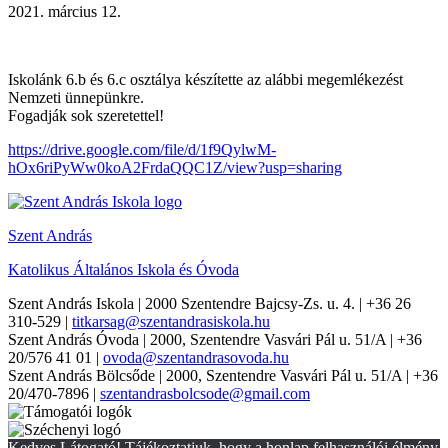
2021. március 12.
Iskolánk 6.b és 6.c osztálya készítette az alábbi megemlékezést
Nemzeti ünnepünkre.
Fogadják sok szeretettel!
https://drive.google.com/file/d/1f9QylwM-
hOx6riPyWw0koA2FrdaQQC1Z/view?usp=sharing
Szent András
Katolikus Általános Iskola és Óvoda
Szent András Iskola
| 2000 Szentendre Bajcsy-Zs. u. 4. | +36 26
310-529 |
titkarsag@szentandrasiskola.hu
Szent András Óvoda
| 2000, Szentendre Vasvári Pál u. 51/A | +36
20/576 41 01 |
ovoda@szentandrasovoda.hu
Szent András Bölcsőde
| 2000, Szentendre Vasvári Pál u. 51/A | +36
20/470-7896 |
szentandrasbolcsode@gmail.com
Kedves Látogató! Tájékoztatjuk, hogy a honlap felhasználói élmény