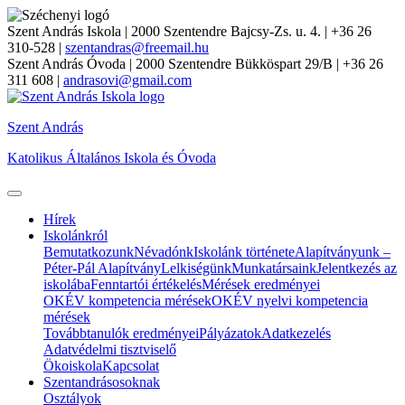
Szent András Iskola
| 2000 Szentendre Bajcsy-Zs. u. 4. | +36 26
310-528 |
szentandras@freemail.hu
Szent András Óvoda
| 2000 Szentendre Bükköspart 29/B | +36 26
311 608 |
andrasovi@gmail.com
Szent András
Katolikus Általános Iskola és Óvoda
Hírek
Iskolánkról
Bemutatkozunk
Névadónk
Iskolánk története
Alapítványunk –
Péter-Pál Alapítvány
Lelkiségünk
Munkatársaink
Jelentkezés az
iskolába
Fenntartói értékelés
Mérések eredményei
OKÉV kompetencia mérések
OKÉV nyelvi kompetencia
mérések
Továbbtanulók eredményei
Pályázatok
Adatkezelés
Adatvédelmi tisztviselő
Ökoiskola
Kapcsolat
Szentandrásosoknak
Osztályok