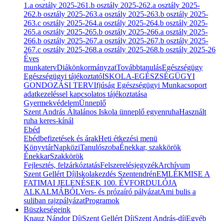
1.a osztály 2025-26
1.b osztály 2025-26
2.a osztály 2025-
26
2.b osztály 2025-26
3.a osztály 2025-26
3.b osztály 2025-
26
3.c osztály 2025-26
4.a osztály 2025-26
4.b osztály 2025-
26
5.a osztály 2025-26
5.b osztály 2025-26
6.a osztály 2025-
26
6.b osztály 2025-26
7.a osztály 2025-26
7.b osztály 2025-
26
7.c osztály 2025-26
8.a osztály 2025-26
8.b osztály 2025-26
Éves
munkaterv
Diákönkormányzat
Továbbtanulás
Egészségügy
Egészségügyi tájékoztató
ISKOLA-EGÉSZSÉGÜGYI
GONDOZÁSI TERV
Ifjúság Egészségügyi Munkacsoport
adatkezeléssel kapcsolatos tájékoztatása
Gyermekvédelem
Ünneplő
Szent András Általános Iskola ünneplő egyenruha
Használt
ruha keres-kínál
Ebéd
Ebédbefizetések és árak
Heti étkezési menü
Könyvtár
Napközi
Tanulószoba
Énekkar, szakkörök
Énekkar
Szakkörök
Fejlesztés, felzárkóztatás
Felszerelésjegyzék
Archívum
Szent Gellért Díj
Iskolakezdés Szentendrén
EMLÉKMISE A
FATIMAI JELENÉSEK 100. ÉVFORDULÓJA
ALKALMÁBÓL
Vers- és prózaíró pályázat
Ami bulis a
suliban rajzpályázat
Programok
Büszkeségeink
Knauz Nándor Díj
Szent Gellért Díj
Szent András-díj
Egyéb