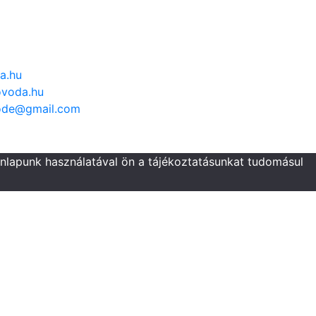
a.hu
voda.hu
ode@gmail.com
onlapunk használatával ön a tájékoztatásunkat tudomásul