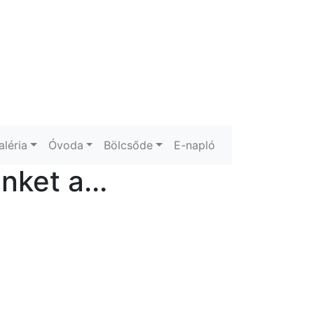
aléria
Óvoda
Bölcsőde
E-napló
ket a...