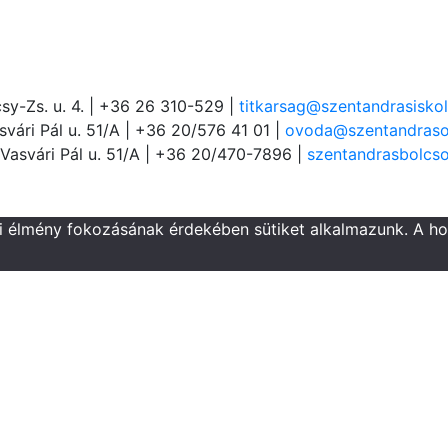
sy-Zs. u. 4. | +36 26 310-529 |
titkarsag@szentandrasiskol
vári Pál u. 51/A | +36 20/576 41 01 |
ovoda@szentandraso
Vasvári Pál u. 51/A | +36 20/470-7896 |
szentandrasbolcs
ói élmény fokozásának érdekében sütiket alkalmazunk. A h