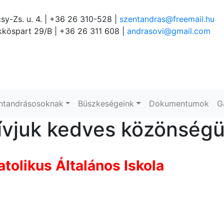
sy-Zs. u. 4. | +36 26 310-528 |
szentandras@freemail.hu
köspart 29/B | +36 26 311 608 |
andrasovi@gmail.com
ntandrásosoknak
Büszkeségeink
Dokumentumok
G
ívjuk kedves közönségün
tolikus Általános Iskola