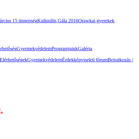
árcius 15 ünnepség
Kulturális Gála 2016
Orawkai gyerekek
érhetőség
Gyermekvédelem
Programjaink
Galéria
Elérhetőségek
Gyermekvédelem
Érdekképviseleti fórum
Beiratkozás /
,