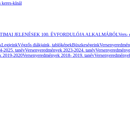
 keres-kínál
ATIMAI JELENÉSEK 100. ÉVFORDULÓJA ALKALMÁBÓL
Vers- 
k
Legjeink
Végzős diákjaink, tablóképek
Büszkeségeink
Versenyeredmé
4-2025. tanév
Versenyeredmények 2023-2024. tanév
Versenyeredménye
k 2019-2020
Versenyeredmények 2018- 2019. tanév
Versenyeredmények