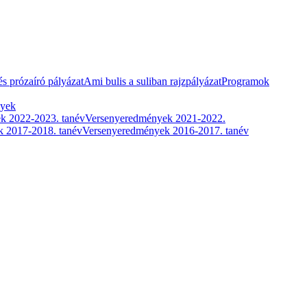
és prózaíró pályázat
Ami bulis a suliban rajzpályázat
Programok
nyek
k 2022-2023. tanév
Versenyeredmények 2021-2022.
 2017-2018. tanév
Versenyeredmények 2016-2017. tanév