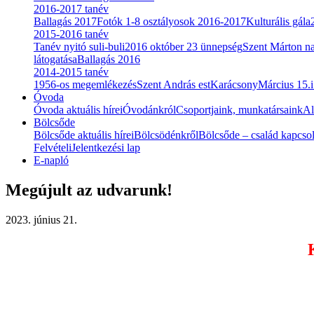
2016-2017 tanév
Ballagás 2017
Fotók 1-8 osztályosok 2016-2017
Kulturális gála
2015-2016 tanév
Tanév nyitó suli-buli
2016 október 23 ünnepség
Szent Márton n
látogatása
Ballagás 2016
2014-2015 tanév
1956-os megemlékezés
Szent András est
Karácsony
Március 15.
Óvoda
Óvoda aktuális hírei
Óvodánkról
Csoportjaink, munkatársaink
Al
Bölcsőde
Bölcsőde aktuális hírei
Bölcsödénkről
Bölcsőde – család kapcsol
Felvételi
Jelentkezési lap
E-napló
Megújult az udvarunk!
2023. június 21.