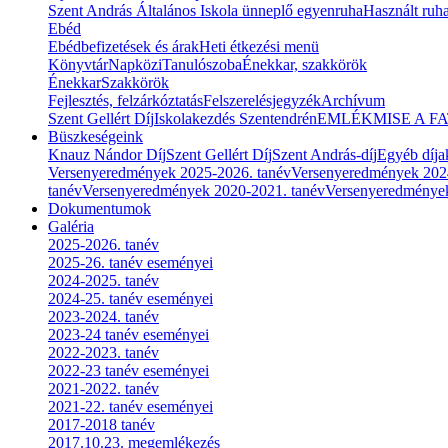
Szent András Általános Iskola ünneplő egyenruha
Használt ruha
Ebéd
Ebédbefizetések és árak
Heti étkezési menü
Könyvtár
Napközi
Tanulószoba
Énekkar, szakkörök
Énekkar
Szakkörök
Fejlesztés, felzárkóztatás
Felszerelésjegyzék
Archívum
Szent Gellért Díj
Iskolakezdés Szentendrén
EMLÉKMISE A F
Büszkeségeink
Knauz Nándor Díj
Szent Gellért Díj
Szent András-díj
Egyéb díja
Versenyeredmények 2025-2026. tanév
Versenyeredmények 202
tanév
Versenyeredmények 2020-2021. tanév
Versenyeredménye
Dokumentumok
Galéria
2025-2026. tanév
2025-26. tanév eseményei
2024-2025. tanév
2024-25. tanév eseményei
2023-2024. tanév
2023-24 tanév eseményei
2022-2023. tanév
2022-23 tanév eseményei
2021-2022. tanév
2021-22. tanév eseményei
2017-2018 tanév
2017.10.23. megemlékezés