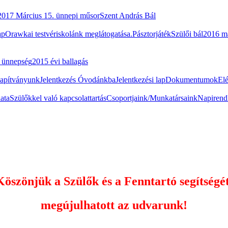
2017 Március 15. ünnepi műsor
Szent András Bál
ap
Orawkai testvériskolánk meglátogatása.
Pásztorjáték
Szülői bál
2016 m
i ünnepség
2015 évi ballagás
apítványunk
Jelentkezés Óvodánkba
Jelentkezési lap
Dokumentumok
El
ata
Szülőkkel való kapcsolattartás
Csoportjaink/Munkatársaink
Napirend
Köszönjük a Szülők és a Fenntartó segítségét
megújulhatott az udvarunk!