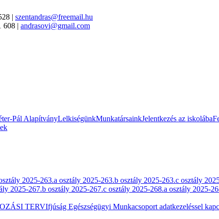
528 |
szentandras@freemail.hu
1 608 |
andrasovi@gmail.com
ter-Pál Alapítvány
Lelkiségünk
Munkatársaink
Jelentkezés az iskolába
Fe
sek
osztály 2025-26
3.a osztály 2025-26
3.b osztály 2025-26
3.c osztály 202
tály 2025-26
7.b osztály 2025-26
7.c osztály 2025-26
8.a osztály 2025-26
OZÁSI TERV
Ifjúság Egészségügyi Munkacsoport adatkezeléssel kapcs