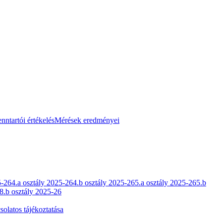
nntartói értékelés
Mérések eredményei
5-26
4.a osztály 2025-26
4.b osztály 2025-26
5.a osztály 2025-26
5.b
8.b osztály 2025-26
olatos tájékoztatása