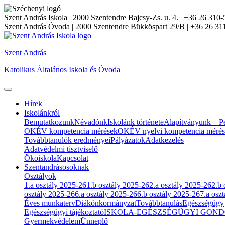
Szent András Iskola
| 2000 Szentendre Bajcsy-Zs. u. 4. | +36 26 310-
Szent András Óvoda
| 2000 Szentendre Bükköspart 29/B | +36 26 31
Szent András
Katolikus Általános Iskola és Óvoda
Hírek
Iskolánkról
Bemutatkozunk
Névadónk
Iskolánk története
Alapítványunk – Pé
OKÉV kompetencia mérések
OKÉV nyelvi kompetencia méré
Továbbtanulók eredményei
Pályázatok
Adatkezelés
Adatvédelmi tisztviselő
Ökoiskola
Kapcsolat
Szentandrásosoknak
Osztályok
1.a osztály 2025-26
1.b osztály 2025-26
2.a osztály 2025-26
2.b 
osztály 2025-26
6.a osztály 2025-26
6.b osztály 2025-26
7.a osz
Éves munkaterv
Diákönkormányzat
Továbbtanulás
Egészségügy
Egészségügyi tájékoztató
ISKOLA-EGÉSZSÉGÜGYI GOND
Gyermekvédelem
Ünneplő