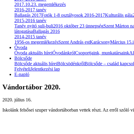
2017.10.23. megemlékezés
2016-2017 tanév
Ballagás 2017
Fotók 1-8 osztályosok 2016-2017
Kulturális gála
2015-2016 tanév
Tanév nyitó suli-buli
2016 október 23 ünnepség
Szent Márton n
látogatása
Ballagás 2016
2014-2015 tanév
1956-os megemlékezés
Szent András est
Karácsony
Március 15.
Óvoda
Óvoda aktuális hírei
Óvodánkról
Csoportjaink, munkatársaink
Al
Bölcsőde
Bölcsőde aktuális hírei
Bölcsödénkről
Bölcsőde – család kapcsol
Felvételi
Jelentkezési lap
E-napló
Vándortábor 2020.
2020. július 16.
Iskolánk felsősei szuper vándortáborban vettek részt. Az erről szóló 