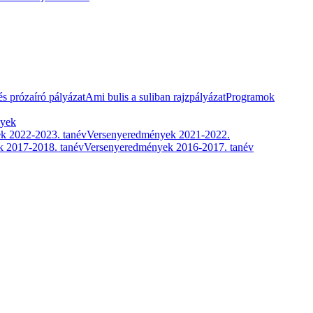
és prózaíró pályázat
Ami bulis a suliban rajzpályázat
Programok
nyek
k 2022-2023. tanév
Versenyeredmények 2021-2022.
 2017-2018. tanév
Versenyeredmények 2016-2017. tanév