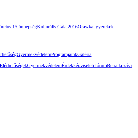
árcius 15 ünnepség
Kulturális Gála 2016
Orawkai gyerekek
érhetőség
Gyermekvédelem
Programjaink
Galéria
Elérhetőségek
Gyermekvédelem
Érdekképviseleti fórum
Beiratkozás /