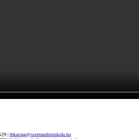
529 |
titkarsag@szentandrasiskola.hu