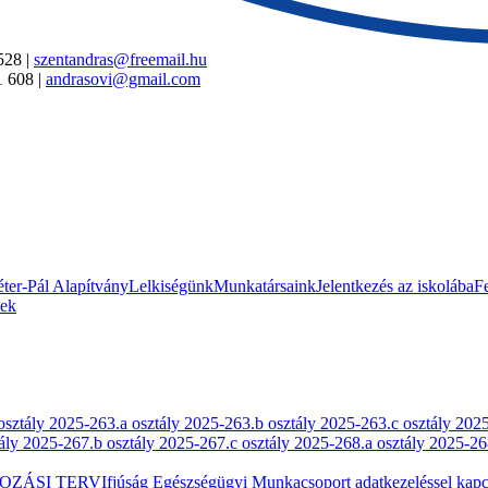
528 |
szentandras@freemail.hu
1 608 |
andrasovi@gmail.com
ter-Pál Alapítvány
Lelkiségünk
Munkatársaink
Jelentkezés az iskolába
Fe
sek
osztály 2025-26
3.a osztály 2025-26
3.b osztály 2025-26
3.c osztály 202
tály 2025-26
7.b osztály 2025-26
7.c osztály 2025-26
8.a osztály 2025-26
OZÁSI TERV
Ifjúság Egészségügyi Munkacsoport adatkezeléssel kapcs