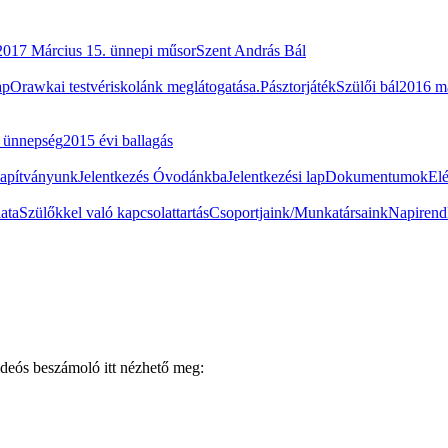
2017 Március 15. ünnepi műsor
Szent András Bál
ap
Orawkai testvériskolánk meglátogatása.
Pásztorjáték
Szülői bál
2016 m
i ünnepség
2015 évi ballagás
apítványunk
Jelentkezés Óvodánkba
Jelentkezési lap
Dokumentumok
El
ata
Szülőkkel való kapcsolattartás
Csoportjaink/Munkatársaink
Napirend
videós beszámoló itt nézhető meg: