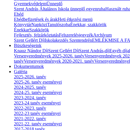
Gyermekvédelem
Ünneplő
Szent András Általános Iskola ünneplő egyenruha
Használt ruha
Ebéd
Ebédbefizetések és árak
Heti étkezési menü
Könyvtár
Napközi
Tanulószoba
Énekkar, szakkörök
Énekkar
Szakkörök
Fejlesztés, felzárkóztatás
Felszerelésjegyzék
Archívum
Szent Gellért Díj
Iskolakezdés Szentendrén
EMLÉKMISE A F
Büszkeségeink
Knauz Nándor Díj
Szent Gellért Díj
Szent András-díj
Egyéb díja
Versenyeredmények 2025-2026. tanév
Versenyeredmények 202
tanév
Versenyeredmények 2020-2021. tanév
Versenyeredménye
Dokumentumok
Galéria
2025-2026. tanév
2025-26. tanév eseményei
2024-2025. tanév
2024-25. tanév eseményei
2023-2024. tanév
2023-24 tanév eseményei
2022-2023. tanév
2022-23 tanév eseményei
2021-2022. tanév
2021-22. tanév eseményei
2017-2018 tanév