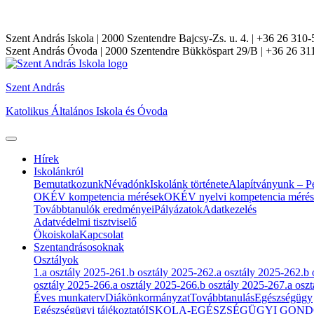
Szent András Iskola
| 2000 Szentendre Bajcsy-Zs. u. 4. | +36 26 310-
Szent András Óvoda
| 2000 Szentendre Bükköspart 29/B | +36 26 31
Szent András
Katolikus Általános Iskola és Óvoda
Hírek
Iskolánkról
Bemutatkozunk
Névadónk
Iskolánk története
Alapítványunk – Pé
OKÉV kompetencia mérések
OKÉV nyelvi kompetencia méré
Továbbtanulók eredményei
Pályázatok
Adatkezelés
Adatvédelmi tisztviselő
Ökoiskola
Kapcsolat
Szentandrásosoknak
Osztályok
1.a osztály 2025-26
1.b osztály 2025-26
2.a osztály 2025-26
2.b 
osztály 2025-26
6.a osztály 2025-26
6.b osztály 2025-26
7.a osz
Éves munkaterv
Diákönkormányzat
Továbbtanulás
Egészségügy
Egészségügyi tájékoztató
ISKOLA-EGÉSZSÉGÜGYI GOND