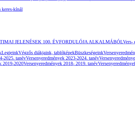
 keres-kínál
ATIMAI JELENÉSEK 100. ÉVFORDULÓJA ALKALMÁBÓL
Vers- 
k
Legjeink
Végzős diákjaink, tablóképek
Büszkeségeink
Versenyeredmé
4-2025. tanév
Versenyeredmények 2023-2024. tanév
Versenyeredménye
k 2019-2020
Versenyeredmények 2018- 2019. tanév
Versenyeredmények