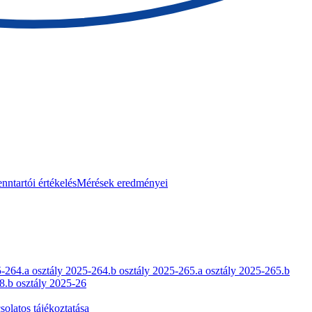
nntartói értékelés
Mérések eredményei
5-26
4.a osztály 2025-26
4.b osztály 2025-26
5.a osztály 2025-26
5.b
8.b osztály 2025-26
olatos tájékoztatása